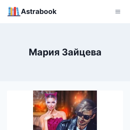
Перейти
Аstrabook
к
содержимому
Мария Зайцева