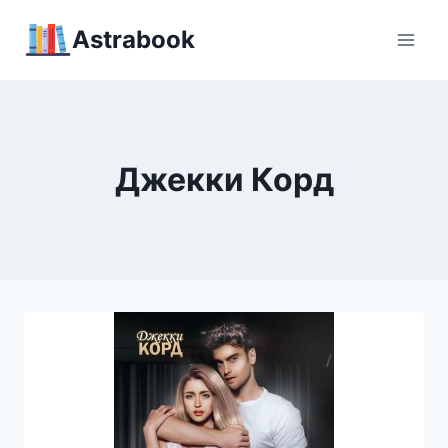
Перейти
Аstrabook
к
содержимому
Джекки Корд