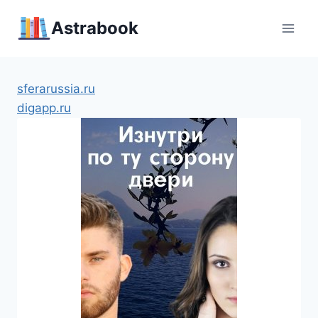
Перейти
Аstrabook
к
содержимому
sferarussia.ru
digapp.ru