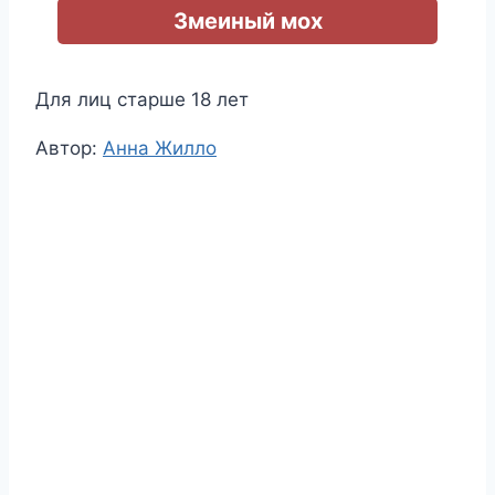
Змеиный мох
Для лиц старше 18 лет
Метки
Автор:
Анна Жилло
записи: