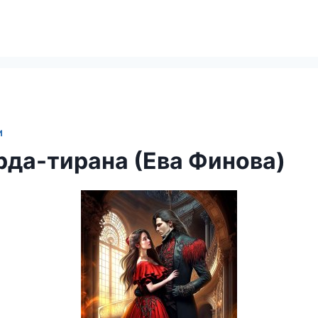
И
рда-тирана (Ева Финова)