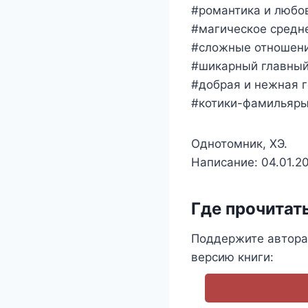
#романтика и любо
#магическое средн
#сложные отношен
#шикарный главный
#добрая и нежная 
#котики-фамильяр
Однотомник, ХЭ.
Написание: 04.01.2
Где прочитат
Поддержите автора
версию книги: