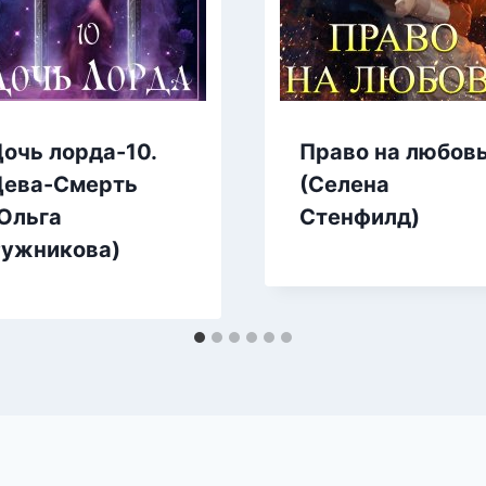
очь лорда-10.
Право на любов
Дева-Смерть
(Селена
Ольга
Стенфилд)
Ружникова)