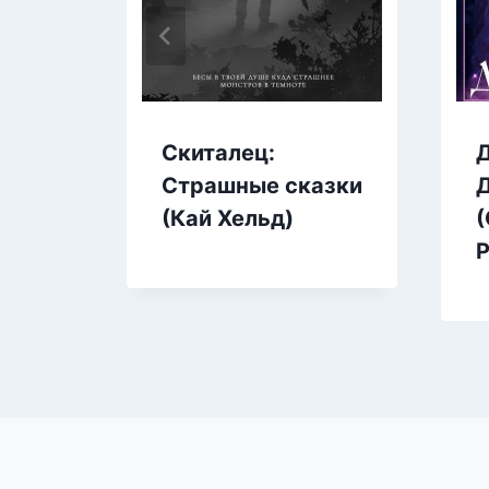
Скиталец:
Д
Страшные сказки
(Кай Хельд)
(