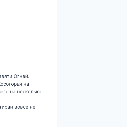
евяти Огней.
Косогорья на
сего на несколько
 тиран вовсе не