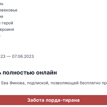
вь
евековье
ия
 герой
героиня
ы
023 — 07.06.2023
ь полностью онлайн
 Ева Финова, подпиской, позволяющей бесплатно пр
Забота лорда-тирана