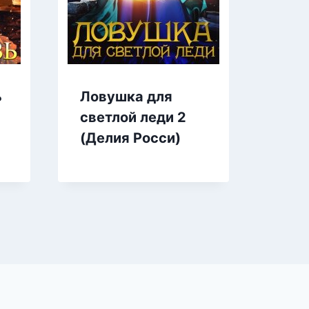
ь
Ловушка для
Фур
светлой леди 2
Лан
(Делия Росси)