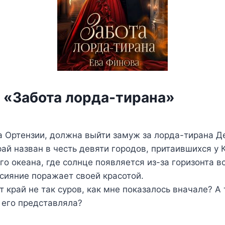
а «Забота лорда-тирана»
Е
а Ортензии, должна выйти замуж за лорда-тирана Д
ай назван в честь девяти городов, притаившихся у 
о океана, где солнце появляется из-за горизонта в
 сияние поражает своей красотой.
т край не так суров, как мне показалось вначале? А
е его представляла?