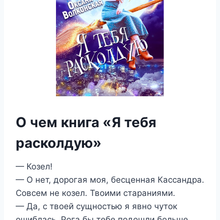
О чем книга «Я тебя
расколдую»
— Козел!
— О нет, дорогая моя, бесценная Кассандра.
Совсем не козел. Твоими стараниями.
— Да, с твоей сущностью я явно чуток
ошиблась. Рога бы тебе подошли больше.