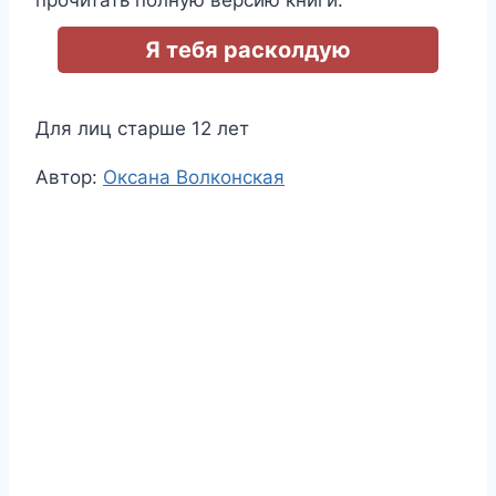
Я тебя расколдую
Для лиц старше 12 лет
Метки
Автор:
Оксана Волконская
записи: