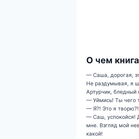
О чем книг
— Саша, дорогая, э
Не раздумывая, я ш
Артурчик, бледный 
— Уймись! Ты чего
— Я?! Это я творю?!
— Саш, успокойся! 
мне. Взгляд мой нев
какой!