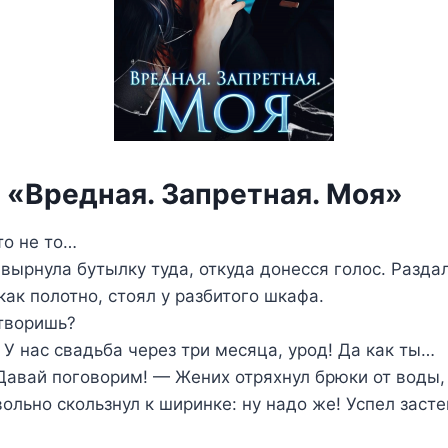
а «Вредная. Запретная. Моя»
то не то…
вырнула бутылку туда, откуда донесся голос. Разда
как полотно, стоял у разбитого шкафа.
 творишь?
 У нас свадьба через три месяца, урод! Да как ты…
Давай поговорим! — Жених отряхнул брюки от воды, 
ольно скользнул к ширинке: ну надо же! Успел засте