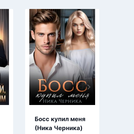
Босс купил меня
Сне
(Ника Черника)
Дор