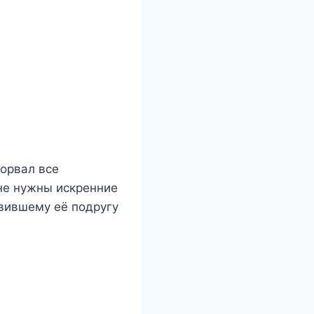
зорвал все
мне нужны искренние
авившему её подругу