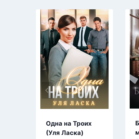
Б
Одна на Троих
м
(Уля Ласка)