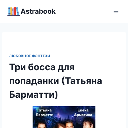
Перейти
Аstrabook
к
содержимому
ЛЮБОВНОЕ ФЭНТЕЗИ
Три босса для
попаданки (Татьяна
Барматти)