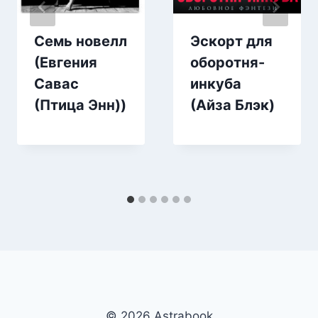
Семь новелл
Эскорт для
(Евгения
оборотня-
Савас
инкуба
(Птица Энн))
(Айза Блэк)
© 2026 Аstrabook