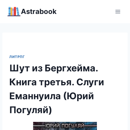
Перейти
Аstrabook
к
содержимому
ЛИТРПГ
Шут из Бергхейма.
Книга третья. Слуги
Еманнуила (Юрий
Погуляй)