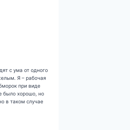
ят с ума от одного
желым. Я – рабочая
обморок при виде
се было хорошо, но
о в таком случае