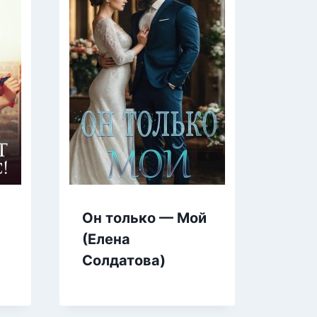
Рыж
Он только — Мой
Быв
(Елена
нам
Солдатова)
Уша