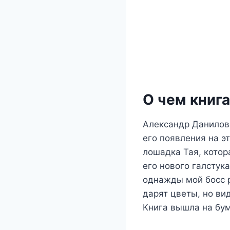
О чем книг
Александр Данилови
его появления на э
лошадка Тая, котор
его нового галстука
однажды мой босс р
дарят цветы, но ви
Книга вышла на бу