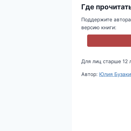
Где прочитат
Поддержите автора
версию книги:
Для лиц старше 12 
Метки
Автор:
Юлия Бузак
записи: