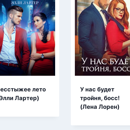
Бесстыжее лето
У нас будет
Элли Лартер)
тройня, босс!
(Лена Лорен)