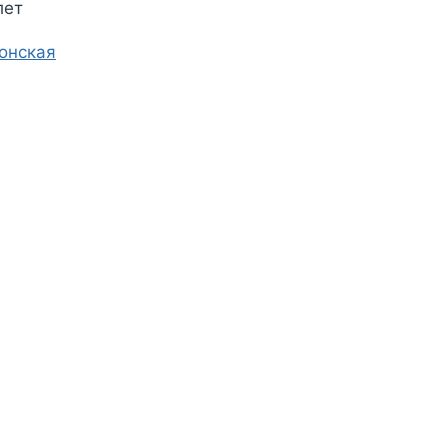
лет
онская