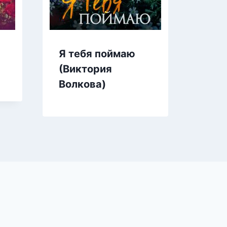
Я тебя поймаю
Еди
(Виктория
(Са
Волкова)
Але