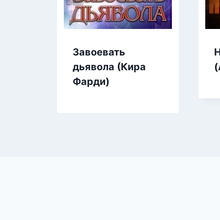
Завоевать
Н
дьявола (Кира
(
Фарди)