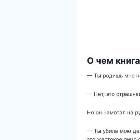
О чем книг
— Ты родишь мне на
— Нет, это страшна
Но он намотал на р
— Ты убила мою дев
это жестокое лицо 