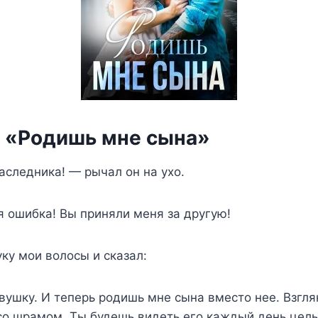
а «Родишь мне сына»
следника! — рычал он на ухо.
я ошибка! Вы приняли меня за другую!
уку мои волосы и сказал:
ушку. И теперь родишь мне сына вместо нее. Взгля
со шрамом. Ты будешь видеть его каждый день целы