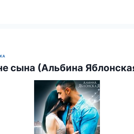
КА
е сына (Альбина Яблонска