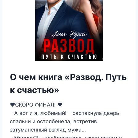
О чем книга «Развод. Путь
к счастью»
❤️СКОРО ФИНАЛ! ❤️
– А вот и я, любимый! – распахнула дверь
спальни и остолбенела, встретив
затуманенный взгляд мужа…
– Марина?! – пробормотала, узнав рядом с