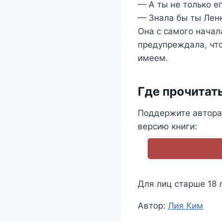
— А ты не только е
— Знала бы ты Ленк
Она с самого начал
предупреждала, что
имеем.
Где прочитат
Поддержите автора
версию книги:
Для лиц старше 18 
Метки
Автор:
Лия Ким
записи: