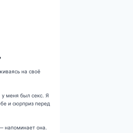
»
живаясь на своё
у меня был секс. Я
ебе и сюрприз перед
— напоминает она.