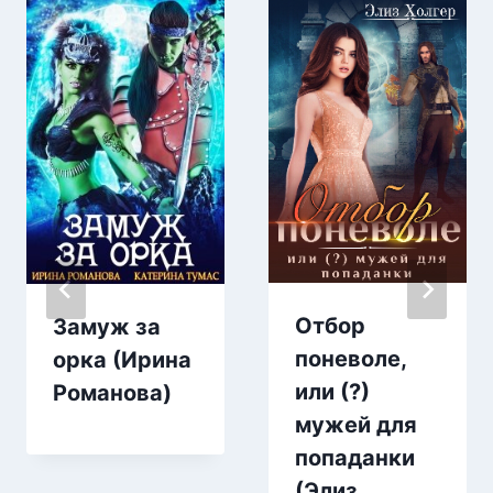
Отбор
Замуж за
поневоле,
орка (Ирина
или (?)
Романова)
мужей для
попаданки
(Элиз