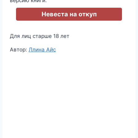
версию книги:
Невеста на откуп
Для лиц старше 18 лет
Метки
Автор:
Ллина Айс
записи: