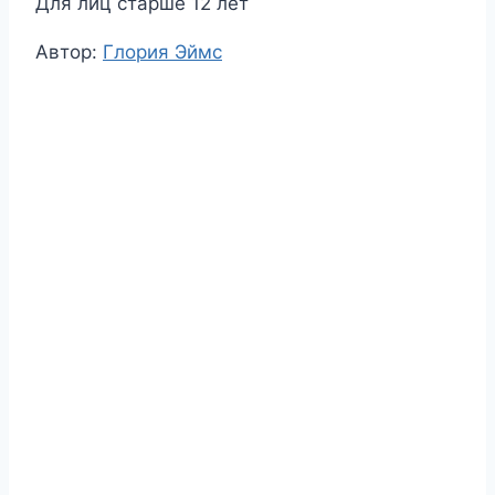
Для лиц старше 12 лет
Метки
Автор:
Глория Эймс
записи: