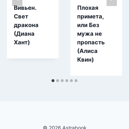
Вивьен.
Плохая
Свет
примета,
дракона
или Без
(Диана
мужа не
Хант)
пропасть
(Алиса
Квин)
© 2026 Аstrabook