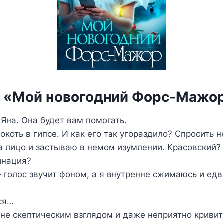
а «Мой новогодний Форс-Мажо
 Яна. Она будет вам помогать.
окоть в гипсе. И как его так угораздило? Спросить 
 лицо и застываю в немом изумлении. Красовский? 
инация?
— голос звучит фоном, а я внутренне сжимаюсь и едв
ся…
мне скептическим взглядом и даже неприятно кривит