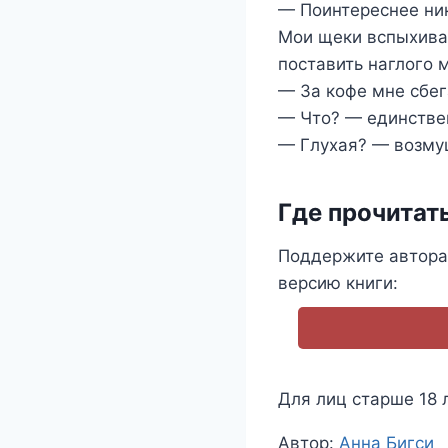
— Поинтереснее ни
Мои щеки вспыхиваю
поставить наглого 
— За кофе мне сбег
— Что? — единствен
— Глухая? — возмущ
Где прочитат
Поддержите автора 
версию книги:
Для лиц старше 18 
Метки
Автор:
Анна Бигси