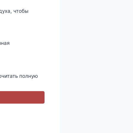
духа, чтобы
нная
очитать полную