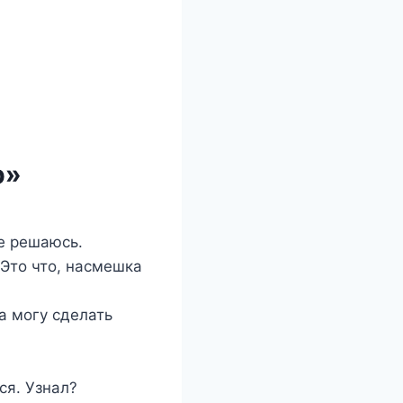
р»
не решаюсь.
Это что, насмешка
а могу сделать
ся. Узнал?