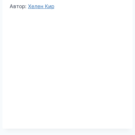
Метки
Автор:
Хелен Кир
записи: