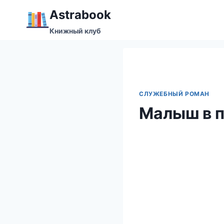
Перейти
Аstrabook
к
Книжный клуб
содержимому
СЛУЖЕБНЫЙ РОМАН
Малыш в п