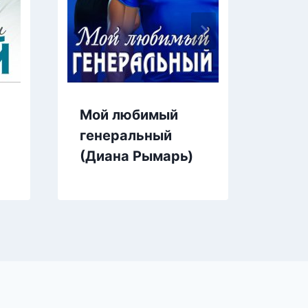
Я и 
Мой любимый
Гуда
генеральный
(Диана Рымарь)