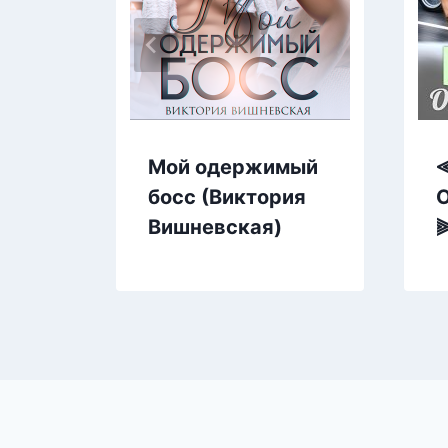
Мой одержимый
босс (Виктория
О
Вишневская)
⫸