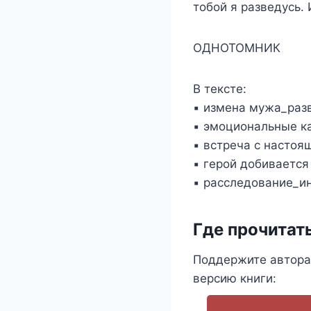
тобой я разведусь.
ОДНОТОМНИК
В тексте:
▪️ измена мужа_раз
▪️ эмоциональные к
▪️ встреча с насто
▪️ герой добиваетс
▪️ расследование_и
Где прочитат
Поддержите автора
версию книги: