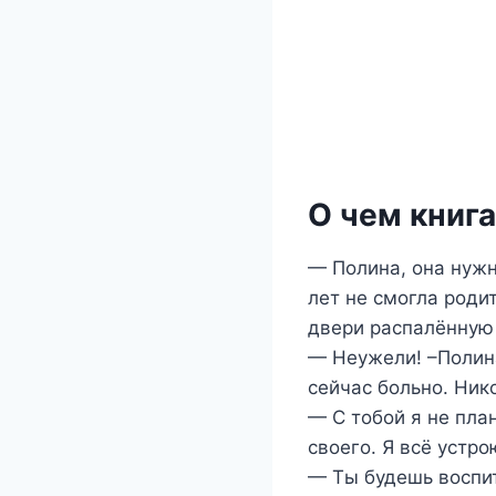
О чем книг
— Полина, она нужн
лет не смогла роди
двери распалённую
— Неужели! –Полина
сейчас больно. Ник
— С тобой я не пла
своего. Я всё устр
— Ты будешь воспит