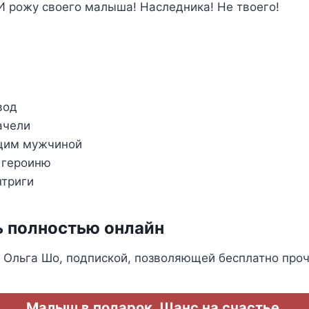
 И рожу своего малыша! Наследника! Не твоего!
вод
ачели
ящим мужчиной
я героиню
нтриги
ь полностью онлайн
 Ольга Шо, подпиской, позволяющей бесплатно проч
Малыш в подарок. Шанс на счастье.