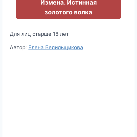
Измена. Истинная
золотого волка
Для лиц старше 18 лет
Метки
Автор:
Елена Белильщикова
записи: