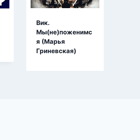
Вик.
Мой
Мы(не)поженимс
босс
я (Марья
Гриневская)