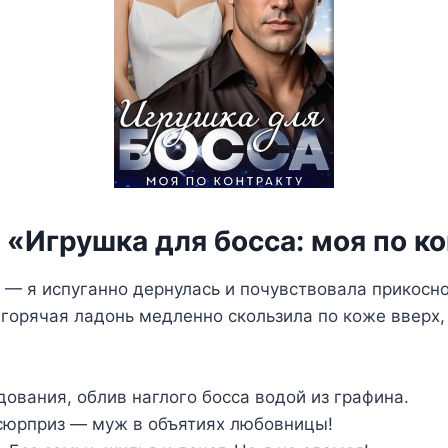
 «Игрушка для босса: моя по к
 — я испуганно дернулась и почувствовала прикосно
 горячая ладонь медленно скользила по коже вверх,
дования, облив наглого босса водой из графина.
сюрприз — муж в объятиях любовницы!