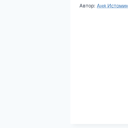
Метки
Автор:
Аня Истоми
записи: