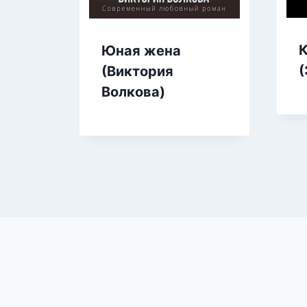
К
Юная жена
(
(Виктория
Волкова)