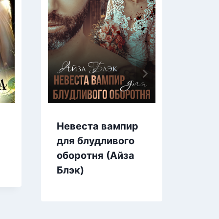
Нае
Невеста вампир
и не
для блудливого
Книг
оборотня (Айза
(Ма
Блэк)