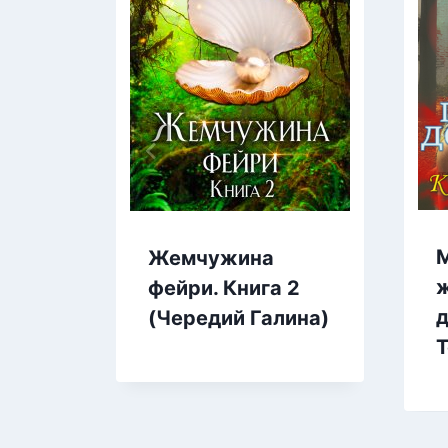
М
Жемчужина
ж
фейри. Книга 2
д
(Чередий Галина)
Т