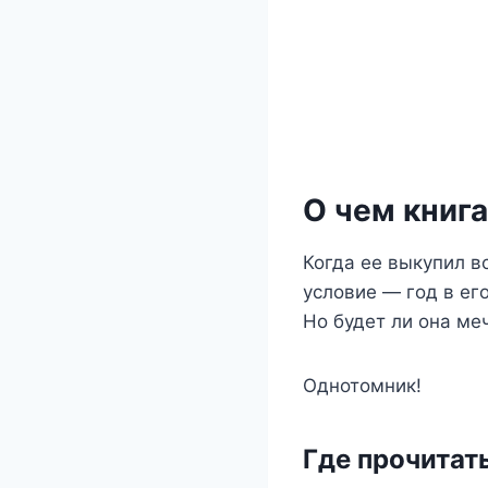
О чем книга
Когда ее выкупил в
условие — год в ег
Но будет ли она меч
Однотомник!
Где прочитат