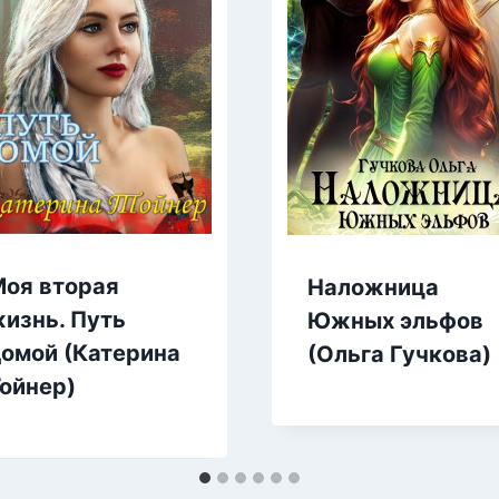
оя вторая
Наложница
изнь. Путь
Южных эльфов
омой (Катерина
(Ольга Гучкова)
ойнер)