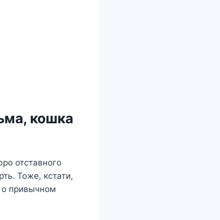
ьма, кошка
юро отставного
ть. Тоже, кстати,
о о привычном