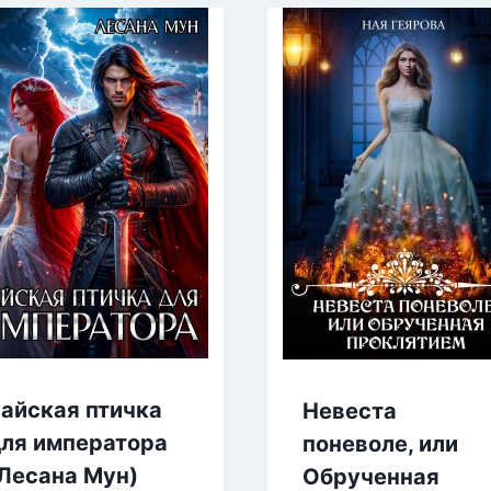
айская птичка
Невеста
ля императора
поневоле, или
Лесана Мун)
Обрученная