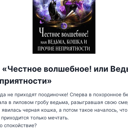
а «Честное волшебное! или Вед
еприятности»
да не приходят поодиночке! Сперва в похоронное б
ла в лиловом гробу ведьма, разыгравшая свою смер
 явилась черная кошка, а потом такое началось, чт
 приходится только мечтать.
то спокойствие?