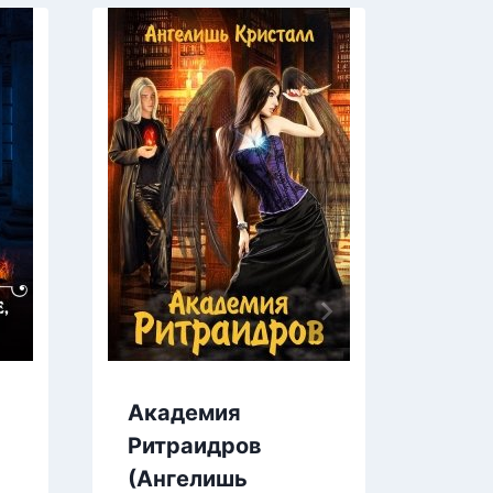
Академия
И в
Ритраидров
кры
(Ангелишь
Мир