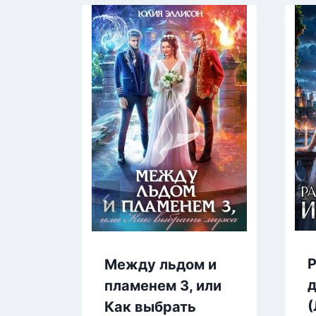
Р
Между льдом и
д
пламенем 3, или
(
Как выбрать