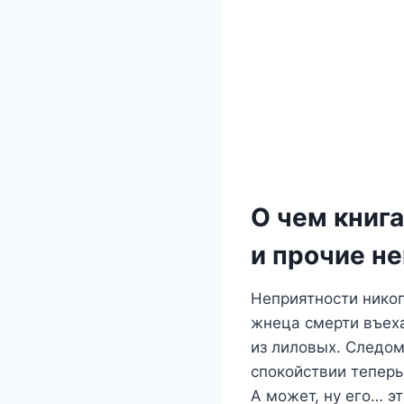
О чем книг
и прочие н
Неприятности никог
жнеца смерти въеха
из лиловых. Следом
спокойствии теперь
А может, ну его… э