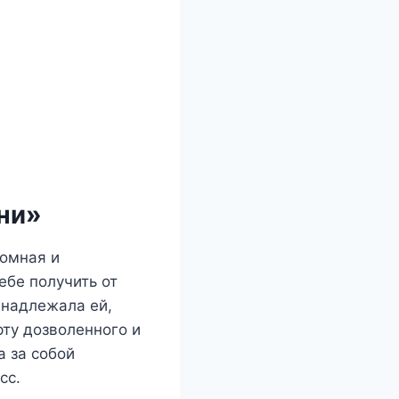
ни»
ромная и
ебе получить от
инадлежала ей,
рту дозволенного и
а за собой
сс.