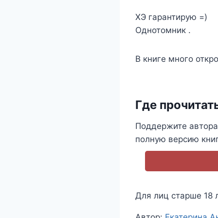
ХЭ гарантирую =)
Однотомник .
В книге много откр
Где прочитат
Поддержите автора 
полную версию книг
Для лиц старше 18 
Метки
Автор:
Екатерина А