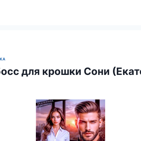
КА
осс для крошки Сони (Ека