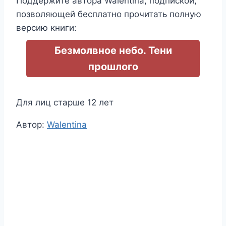
Поддержите автора Walentina, подпиской,
позволяющей бесплатно прочитать полную
версию книги:
Безмолвное небо. Тени
прошлого
Для лиц старше 12 лет
Метки
Автор:
Walentina
записи: